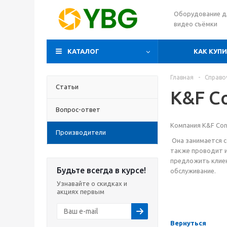
Оборудование д
видео съёмки
КАТАЛОГ
КАК КУП
Главная
-
Справо
Статьи
K&F C
Вопрос-ответ
Компания K&F Con
Производители
Она занимается с
также проводит и
предложить клиен
Будьте всегда в курсе!
обслуживание.
Узнавайте о скидках и
акциях первым
Вернуться