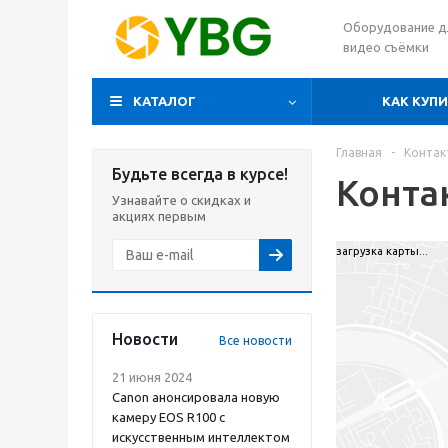
Оборудование д
видео съёмки
КАТАЛОГ
КАК КУП
Главная
-
Контак
Будьте всегда в курсе!
Конта
Узнавайте о скидках и
акциях первым
загрузка карты...
Новости
Все новости
21 июня 2024
Canon анонсировала новую
камеру EOS R100 с
искусственным интеллектом