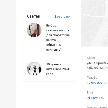
Статьи
Все статьи
Выбор
стабилизатора
для смартфона:
на что
обратить
внимание?
Адрес
улица Проспек
10 лучших
Юбилейный, К
штативов 2024
года
Телефон
+7 995 099-17
Email
info@ybg.su
Мессенджеры