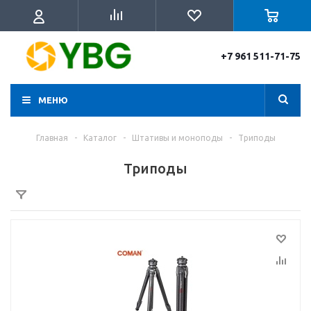
+7 961 511-71-75
МЕНЮ
Главная
-
Каталог
-
Штативы и моноподы
-
Триподы
Триподы