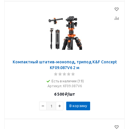
Компактный штатив-монопод, трипод K&F Concept
KF09.087V6 2 м
Есть в наличии (19)
Артикул
: KF09.087V6
6 500
₽
/шт
В корзину