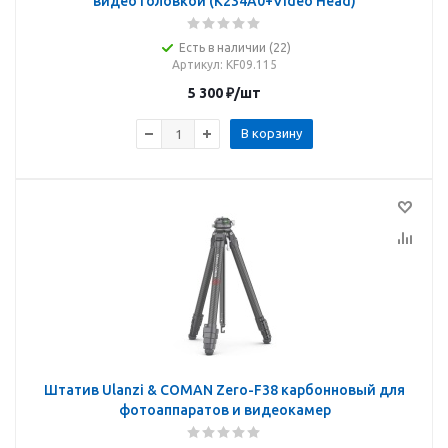
видео головкой (K234A0+Video Head)
Есть в наличии (22)
Артикул
: KF09.115
5 300
₽
/шт
В корзину
Штатив Ulanzi & COMAN Zero-F38 карбонновый для
фотоаппаратов и видеокамер