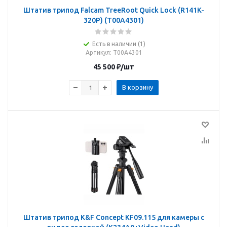
Штатив трипод Falcam TreeRoot Quick Lock (R141K-
320P) (T00A4301)
Есть в наличии (1)
Артикул
: T00A4301
45 500
₽
/шт
В корзину
Штатив трипод K&F Concept KF09.115 для камеры с