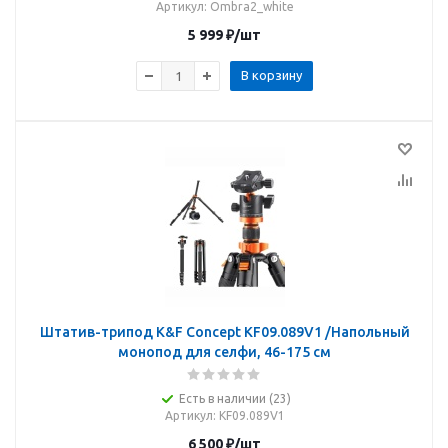
Артикул
: Ombra2_white
5 999
₽
/шт
В корзину
Штатив-трипод K&F Concept KF09.089V1 /Напольный
монопод для селфи, 46-175 см
Есть в наличии (23)
Артикул
: KF09.089V1
6 500
₽
/шт