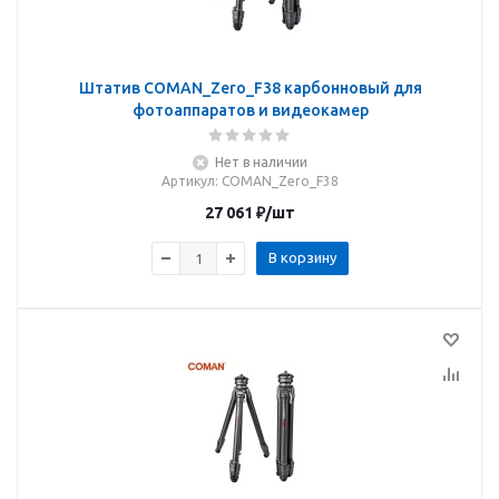
Штатив COMAN_Zero_F38 карбонновый для
фотоаппаратов и видеокамер
Нет в наличии
Артикул
: COMAN_Zero_F38
27 061
₽
/шт
В корзину