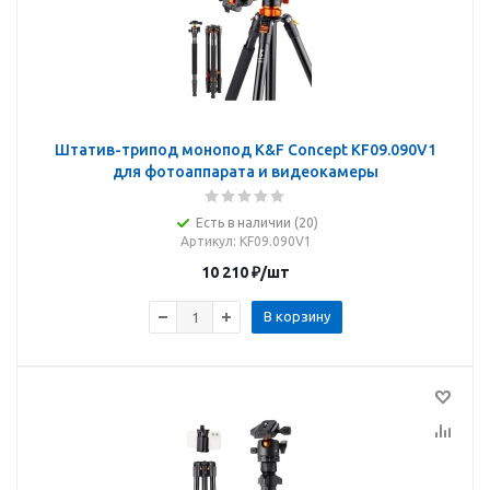
Штатив-трипод монопод K&F Concept KF09.090V1
для фотоаппарата и видеокамеры
Есть в наличии (20)
Артикул
: KF09.090V1
10 210
₽
/шт
В корзину