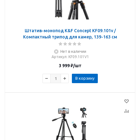
Штатив-монопод K&F Concept KF09.101v /
Компактный трипод для камер, 139-163 см
Нет в наличии
Артикул
: KF09.101V1
3 999
₽
/шт
В корзину