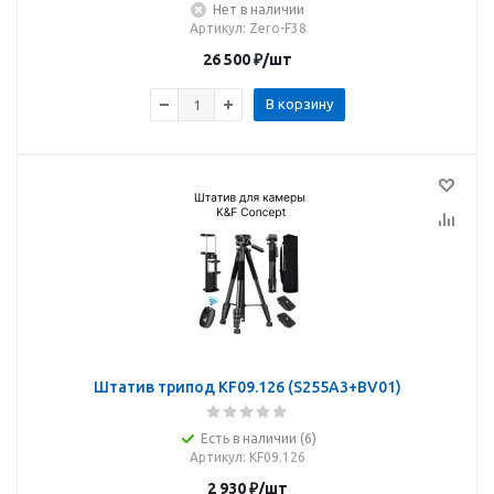
Нет в наличии
Артикул
: Zero-F38
26 500
₽
/шт
В корзину
Штатив трипод KF09.126 (S255A3+BV01)
Есть в наличии (6)
Артикул
: KF09.126
2 930
₽
/шт