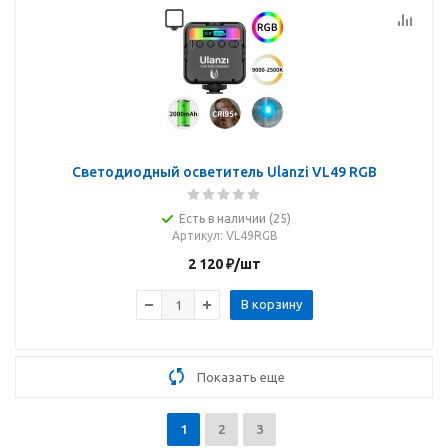
Светодиодный осветитель Ulanzi VL49 RGB
Есть в наличии (25)
Артикул
: VL49RGB
2 120
₽
/шт
В корзину
Показать еще
1
2
3