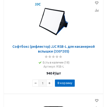
Софтбокс (рефлектор) JJC RSB-L для накамерной
вспышки (330*205)
Есть в наличии (18)
Артикул
: RSB-L
940
₽
/шт
В корзину