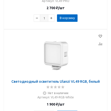
Артикул
: VL49-PRO
2 700
₽
/шт
В корзину
Светодиодный осветитель Ulanzi VL49 RGB, белый
Нет в наличии
Артикул
: VL49-RGB-White
1 900
₽
/шт