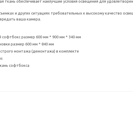
ая ткань обеспечивает наилучшие условия освещения для удовлетворе
ъемках и других ситуациях требовательных к высокому качество осве
ередать ваша камера.
 софтбокс размер 600 мм * 900 мм * 340 мм
новки размер 600 мм * 840 мм
строго монтажа (демонтажа) в комплекте
ns
кань софтбокса