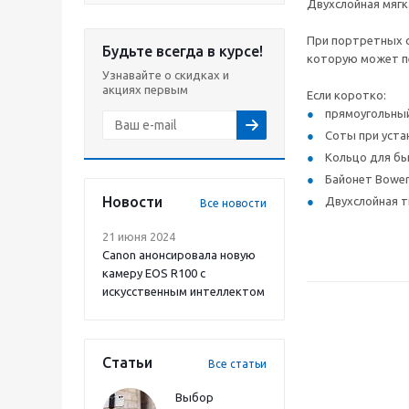
Двухслойная мягк
При портретных с
Будьте всегда в курсе!
которую может п
Узнавайте о скидках и
акциях первым
Если коротко:
прямоугольный
Соты при уста
Кольцо для бы
Байонет Bowe
Новости
Двухслойная т
Все новости
21 июня 2024
Canon анонсировала новую
камеру EOS R100 с
искусственным интеллектом
Статьи
Все статьи
Выбор