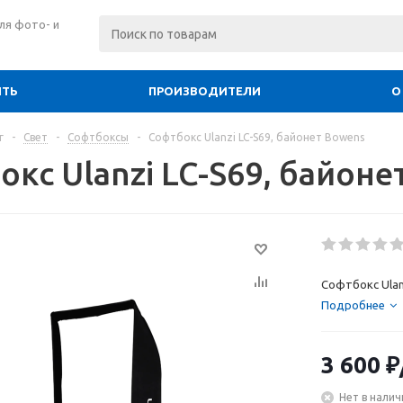
ля фото- и
ИТЬ
ПРОИЗВОДИТЕЛИ
О
г
-
Свет
-
Софтбоксы
-
Софтбокс Ulanzi LC-S69, байонет Bowens
кс Ulanzi LC-S69, байоне
Софтбокс Ulan
Подробнее
3 600
₽
Нет в налич