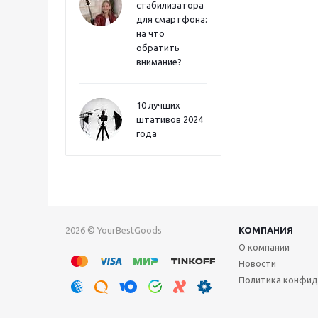
стабилизатора
для смартфона:
на что
обратить
внимание?
10 лучших
штативов 2024
года
2026 © YourBestGoods
КОМПАНИЯ
О компании
Новости
Политика конфид