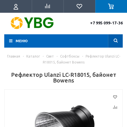
+7 995 099-17-36
МЕНЮ
Главная
-
Каталог
-
Свет
-
Софтбоксы
-
Рефлектор Ulanzi LC-
R18015, байонет Bowens
Рефлектор Ulanzi LC-R18015, байонет
Bowens