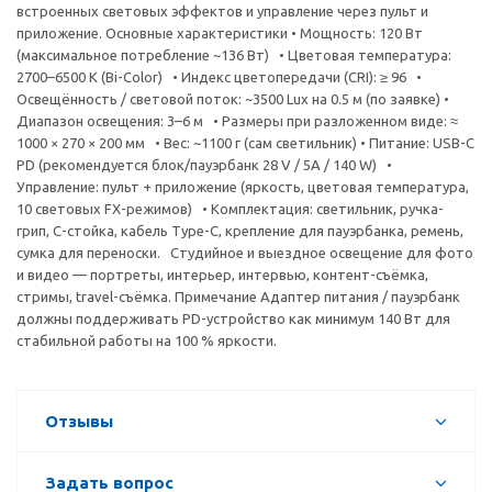
встроенных световых эффектов и управление через пульт и
приложение. Основные характеристики • Мощность: 120 Вт
(максимальное потребление ~136 Вт) • Цветовая температура:
2700–6500 K (Bi-Color) • Индекс цветопередачи (CRI): ≥ 96 •
Освещённость / световой поток: ~3500 Lux на 0.5 м (по заявке) •
Диапазон освещения: 3–6 м • Размеры при разложенном виде: ≈
1000 × 270 × 200 мм • Вес: ~1100 г (сам светильник) • Питание: USB-C
PD (рекомендуется блок/пауэрбанк 28 V / 5A / 140 W) •
Управление: пульт + приложение (яркость, цветовая температура,
10 световых FX-режимов) • Комплектация: светильник, ручка-
грип, C-стойка, кабель Type-C, крепление для пауэрбанка, ремень,
сумка для переноски. Студийное и выездное освещение для фото
и видео — портреты, интерьер, интервью, контент-съёмка,
стримы, travel-съёмка. Примечание Адаптер питания / пауэрбанк
должны поддерживать PD-устройство как минимум 140 Вт для
стабильной работы на 100 % яркости.
Отзывы
Задать вопрос