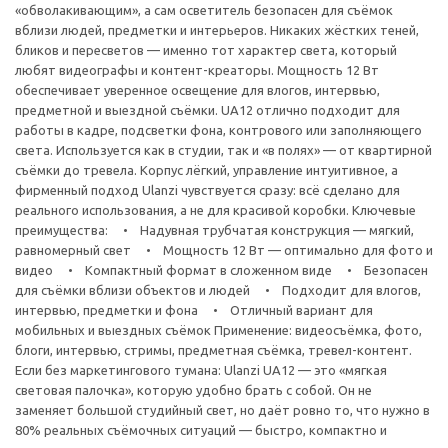
«обволакивающим», а сам осветитель безопасен для съёмок
вблизи людей, предметки и интерьеров. Никаких жёстких теней,
бликов и пересветов — именно тот характер света, который
любят видеографы и контент-креаторы. Мощность 12 Вт
обеспечивает уверенное освещение для влогов, интервью,
предметной и выездной съёмки. UA12 отлично подходит для
работы в кадре, подсветки фона, контрового или заполняющего
света. Используется как в студии, так и «в полях» — от квартирной
съёмки до тревела. Корпус лёгкий, управление интуитивное, а
фирменный подход Ulanzi чувствуется сразу: всё сделано для
реального использования, а не для красивой коробки. Ключевые
преимущества: • Надувная трубчатая конструкция — мягкий,
равномерный свет • Мощность 12 Вт — оптимально для фото и
видео • Компактный формат в сложенном виде • Безопасен
для съёмки вблизи объектов и людей • Подходит для влогов,
интервью, предметки и фона • Отличный вариант для
мобильных и выездных съёмок Применение: видеосъёмка, фото,
блоги, интервью, стримы, предметная съёмка, тревел-контент.
Если без маркетингового тумана: Ulanzi UA12 — это «мягкая
световая палочка», которую удобно брать с собой. Он не
заменяет большой студийный свет, но даёт ровно то, что нужно в
80% реальных съёмочных ситуаций — быстро, компактно и