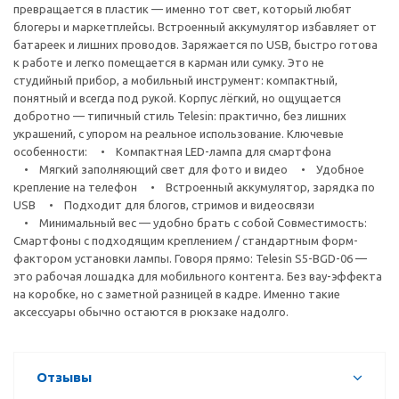
превращается в пластик — именно тот свет, который любят
блогеры и маркетплейсы. Встроенный аккумулятор избавляет от
батареек и лишних проводов. Заряжается по USB, быстро готова
к работе и легко помещается в карман или сумку. Это не
студийный прибор, а мобильный инструмент: компактный,
понятный и всегда под рукой. Корпус лёгкий, но ощущается
добротно — типичный стиль Telesin: практично, без лишних
украшений, с упором на реальное использование. Ключевые
особенности: • Компактная LED-лампа для смартфона
• Мягкий заполняющий свет для фото и видео • Удобное
крепление на телефон • Встроенный аккумулятор, зарядка по
USB • Подходит для блогов, стримов и видеосвязи
• Минимальный вес — удобно брать с собой Совместимость:
Смартфоны с подходящим креплением / стандартным форм-
фактором установки лампы. Говоря прямо: Telesin S5-BGD-06 —
это рабочая лошадка для мобильного контента. Без вау-эффекта
на коробке, но с заметной разницей в кадре. Именно такие
аксессуары обычно остаются в рюкзаке надолго.
Отзывы