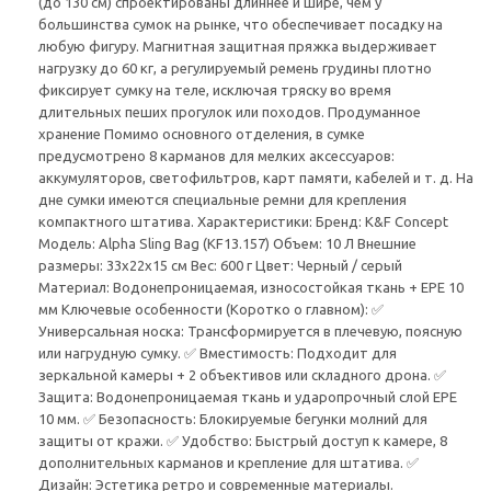
(до 130 см) спроектированы длиннее и шире, чем у
большинства сумок на рынке, что обеспечивает посадку на
любую фигуру. Магнитная защитная пряжка выдерживает
нагрузку до 60 кг, а регулируемый ремень грудины плотно
фиксирует сумку на теле, исключая тряску во время
длительных пеших прогулок или походов. Продуманное
хранение Помимо основного отделения, в сумке
предусмотрено 8 карманов для мелких аксессуаров:
аккумуляторов, светофильтров, карт памяти, кабелей и т. д. На
дне сумки имеются специальные ремни для крепления
компактного штатива. Характеристики: Бренд: K&F Concept
Модель: Alpha Sling Bag (KF13.157) Объем: 10 Л Внешние
размеры: 33x22x15 см Вес: 600 г Цвет: Черный / серый
Материал: Водонепроницаемая, износостойкая ткань + EPE 10
мм Ключевые особенности (Коротко о главном): ✅
Универсальная носка: Трансформируется в плечевую, поясную
или нагрудную сумку. ✅ Вместимость: Подходит для
зеркальной камеры + 2 объективов или складного дрона. ✅
Защита: Водонепроницаемая ткань и ударопрочный слой EPE
10 мм. ✅ Безопасность: Блокируемые бегунки молний для
защиты от кражи. ✅ Удобство: Быстрый доступ к камере, 8
дополнительных карманов и крепление для штатива. ✅
Дизайн: Эстетика ретро и современные материалы.