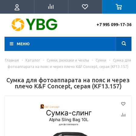
+7 995 099-17-36
МЕНЮ
Главная
-
Каталог
-
Сумки, рюкзаки и чехлы
-
Сумки
-
Cумка для
фотоаппарата на пояс и через плечо K&F Concept, серая (KF13.157)
Cумка для фотоаппарата на пояс и через
плечо K&F Concept, серая (KF13.157)