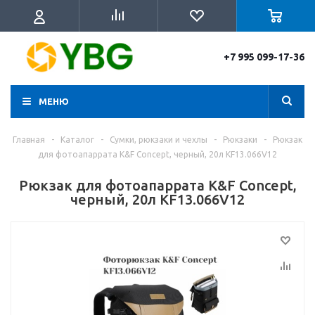
+7 995 099-17-36
МЕНЮ
Главная
-
Каталог
-
Сумки, рюкзаки и чехлы
-
Рюкзаки
-
Рюкзак
для фотоапаррата K&F Concept, черный, 20л KF13.066V12
Рюкзак для фотоапаррата K&F Concept,
черный, 20л KF13.066V12