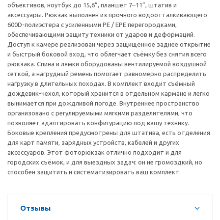
объективов, ноутбук до 15,6”, планшет 7–11”, штатив и
аксессуары. Рюкзак выполнен из прочного водоотталкивающего
600D-полиэстера с усиленными PE / EPE перегородками,
обеспечивающими защиту техники от ударов и деформаций.
Доступ к камере реализован через защищённое заднее открытие
и быстрый боковой вход, что облегчает съёмку без снятия всего
рюкзака. Спина и лямки оборудованы вентилируемой воздушной
сеткой, а нагрудный ремень помогает равномерно распределить
нагрузку в длительных походах. В комплект входит съёмный
дождевик-чехол, который хранится в отдельном кармане и легко
вынимается при дождливой погоде. Внутреннее пространство
организовано с регулируемыми мягкими разделителями, что
позволяет адаптировать конфигурацию под вашу технику.
Боковые крепления предусмотрены для штатива, есть отделения
для карт памяти, зарядных устройств, кабелей и других
аксессуаров. Этот фоторюкзак отлично подходит и для
городских съёмок, и для выездных задач: он не громоздкий, но
способен защитить и систематизировать ваш комплект.
Отзывы