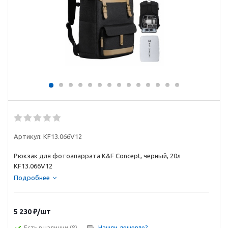
Артикул:
KF13.066V12
Рюкзак для фотоапаррата K&F Concept, черный, 20л
KF13.066V12
Подробнее
5 230
₽
/шт
Есть в наличии
(8)
Нашли дешевле?