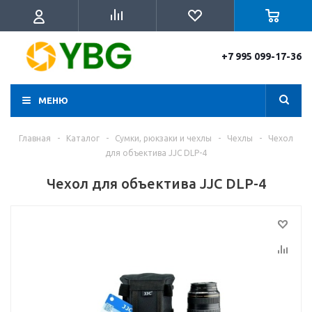
+7 995 099-17-36
МЕНЮ
Главная
-
Каталог
-
Сумки, рюкзаки и чехлы
-
Чехлы
-
Чехол
для объектива JJC DLP-4
Чехол для объектива JJC DLP-4