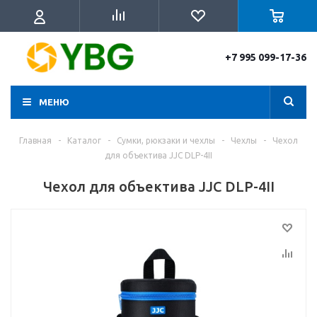
+7 995 099-17-36
МЕНЮ
Главная
-
Каталог
-
Сумки, рюкзаки и чехлы
-
Чехлы
-
Чехол
для объектива JJC DLP-4II
Чехол для объектива JJC DLP-4II