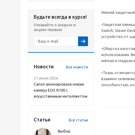
Мягкий защитный 
Будьте всегда в курсе!
•Защитная пленка
Узнавайте о скидках и
акциях первым
Switch, Steam De
устройство от цар
•Обертка изготов
использования. В
мягкая и гладкая
Новости
Все новости
•Ткань отличаетс
21 июня 2024
взаимно склеиваю
Canon анонсировала новую
способностью, к
камеру EOS R100 с
искусственным интеллектом
Статьи
Все статьи
Выбор