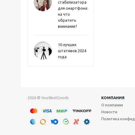
стабилизатора
для смартфона:
на что
обратить
внимание?
10 лучших
штативов 2024
года
2026 © YourBestGoods
КОМПАНИЯ
О компании
Новости
Политика конфид