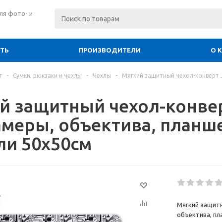
ля фото- и
ИТЬ
ПРОИЗВОДИТЕЛИ
О 
г
-
Сумки, рюкзаки и чехлы
-
Чехлы
-
Мягкий защитный чехол-конверт J
й защитный чехол-конвер
амеры, объектива, планше
ли 50х50см
Мягкий защитн
объектива, пл