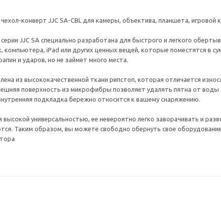
чехол-конверт JJC SA-CBL для камеры, объектива, планшета, игровой 
 серии JJC SA специально разработана для быстрого и легкого обертыв
ck, компьютера, iPad или других ценных вещей, которые поместятся в 
апин и ударов, но не займет много места.
лена из высококачественной ткани рипстоп, которая отличается изно
нешняя поверхность из микрофибры позволяет удалять пятна от воды с 
 внутренняя подкладка бережно относится к вашему снаряжению.
я высокой универсальностью, ее невероятно легко заворачивать и разв
тся. Таким образом, вы можете свободно обернуть свое оборудовани
отора