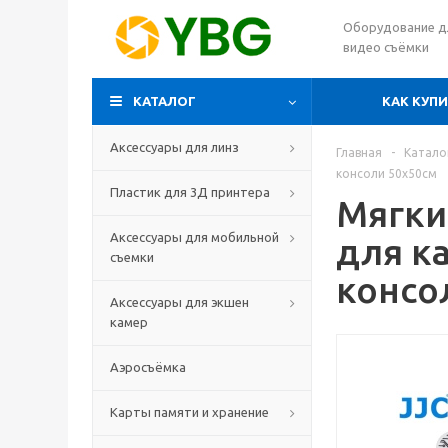
Оборудование д
видео съёмки
КАТАЛОГ
КАК КУП
Аксессуары для линз
Главная
-
Катало
консоли 50х50см
Пластик для 3Д принтера
Мягки
Аксессуары для мобильной
для к
съемки
консо
Аксессуары для экшен
камер
Аэросъёмка
Карты памяти и хранение