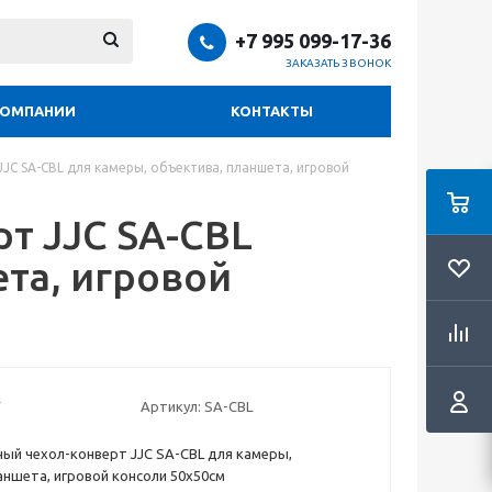
+7 995 099-17-36
ЗАКАЗАТЬ ЗВОНОК
КОМПАНИИ
КОНТАКТЫ
JC SA-CBL для камеры, объектива, планшета, игровой
т JJC SA-CBL
та, игровой
Артикул:
SA-CBL
ый чехол-конверт JJC SA-CBL для камеры,
аншета, игровой консоли 50х50см