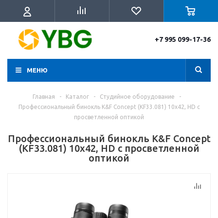
+7 995 099-17-36
МЕНЮ
Главная
-
Каталог
-
Студийное оборудование
-
Профессиональный бинокль K&F Concept (KF33.081) 10x42, HD с
просветленной оптикой
Профессиональный бинокль K&F Concept
(KF33.081) 10x42, HD с просветленной
оптикой