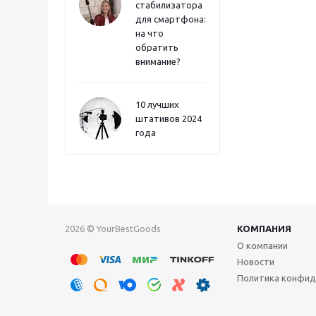
стабилизатора
для смартфона:
на что
обратить
внимание?
10 лучших
штативов 2024
года
2026 © YourBestGoods
КОМПАНИЯ
О компании
Новости
Политика конфид