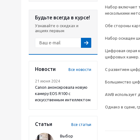
Набор включает т
несколькими мет
Будьте всегда в курсе!
Узнавайте о скидках и
Обе стороны кар
акциях первым
Набор оснащен ше
Цифровая серая к
цифровых камер.
Новости
С развитием циф
Все новости
21 июня 2024
Большинство циф
Canon анонсировала новую
камеру EOS R100 с
AWB использует д
искусственным интеллектом
Однако в сцене, 
Статьи
Все статьи
Выбор