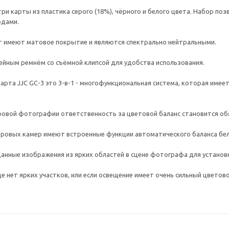
ри карты из пластика серого (18%), чёрного и белого цвета. Набор по
одами.
т имеют матовое покрытие и являются спектрально нейтральными.
йным ремнём со съёмной клипсой для удобства использования.
арта JJC GC-3 это 3-в-1 - многофункциональная система, которая имее
ровой фотографии ответственность за цветовой баланс становится о
ровых камер имеют встроенные функции автоматического баланса бел
анные изображения из ярких областей в сцене фотографа для установ
где нет ярких участков, или если освещение имеет очень сильный цвето