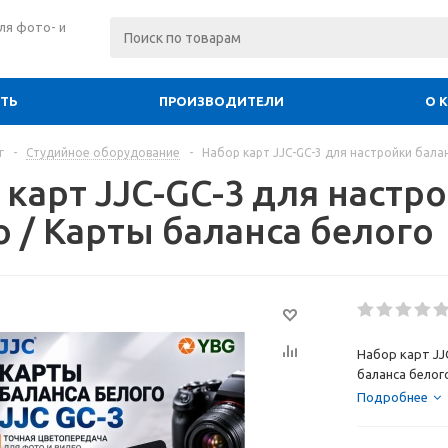
ля фото- и
ИТЬ
ПРОИЗВОДИТЕЛИ
О 
г
-
Студийное оборудование
-
Набор карт JJC-GC-3 для настройки бала
 карт JJC-GC-3 для настр
о / Карты баланса белого
Набор карт JJ
баланса белог
Подробнее