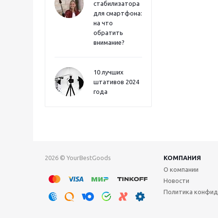
стабилизатора
для смартфона:
на что
обратить
внимание?
10 лучших
штативов 2024
года
2026 © YourBestGoods
КОМПАНИЯ
О компании
Новости
Политика конфид