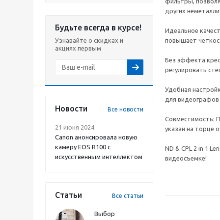
фильтры, позволя
других неметалли
Будьте всегда в курсе!
Идеальное качест
Узнавайте о скидках и
повышает четкост
акциях первым
Без эффекта крес
регулировать сте
Удобная настройк
для видеографов
Новости
Все новости
Совместимость: 
21 июня 2024
указан на торце 
Canon анонсировала новую
камеру EOS R100 с
ND & CPL 2 in 1 
искусственным интеллектом
видеосъемке!
Статьи
Все статьи
Выбор