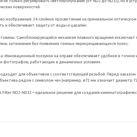
я не только регулировать светопропускание (от ND2 до ND32), но и ус
ческих поверхностей.
во изображения: 24-слойное просветление на премиальном оптическо
ь и обеспечивает защиту от воды и царапин.
товины: Самоблокирующийся механизм плавного вращения исключает п
пень затемнения без появления темных перекрещивающихся полос.
а: Инновационный ползунок на оправе обеспечивает удобное и точное 
 и фотографов, работающих в динамичных условиях.
Подходит для объективов с соответствующей резьбой. Перед заказом
объектива рядом с символом «ø» (например, ø72 мм означает диаметр 72
Lens Filter ND2-ND32 – идеальное решение для создания кинематографич