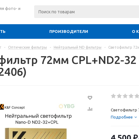
ля фото- и
ИТЬ
ПРОИЗВОДИТЕЛИ
О 
г
-
Оптические фильтры
-
Нейтральный ND фильтры
-
Светофильтр 72м
фильтр 72мм CPL+ND2-32 
2406)
Светофильтр 7
Подробнее
4 500
₽