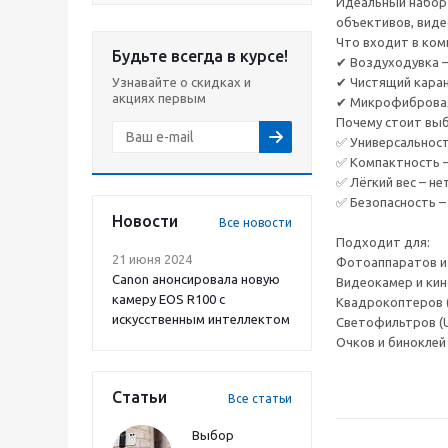
Идеальный набор 
объективов, виде
Что входит в ком
Будьте всегда в курсе!
✔ Воздуходувка –
Узнавайте о скидках и
✔ Чистящий каранд
акциях первым
✔ Микрофибровая 
Почему стоит выб
✅ Универсальность
✅ Компактность – 
✅ Лёгкий вес – нет
✅ Безопасность 
Новости
Все новости
Подходит для:
21 июня 2024
Фотоаппаратов и
Canon анонсировала новую
Видеокамер и ки
камеру EOS R100 с
Квадрокоптеров (D
искусственным интеллектом
Светофильтров (UV
Очков и биноклей
Статьи
Все статьи
Выбор