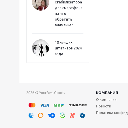
стабилизатора
для смартфона:
на что
обратить
внимание?
10 лучших
штативов 2024
года
2026 © YourBestGoods
КОМПАНИЯ
О компании
Новости
Политика конфид