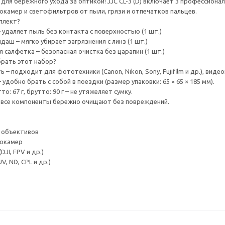
для бережного ухода за оптикой! JJC CL-3 (D) включает 3 профессиона
окамер и светофильтров от пыли, грязи и отпечатков пальцев.
плект?
 удаляет пыль без контакта с поверхностью (1 шт.)
аш – мягко убирает загрязнения с линз (1 шт.)
салфетка – безопасная очистка без царапин (1 шт.)
рать этот набор?
 – подходит для фототехники (Canon, Nikon, Sony, Fujifilm и др.), виде
удобно брать с собой в поездки (размер упаковки: 65 × 65 × 185 мм).
то: 67 г, брутто: 90 г – не утяжеляет сумку.
– все компоненты бережно очищают без повреждений.
 объективов
нокамер
JI, FPV и др.)
, ND, CPL и др.)