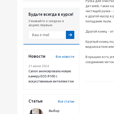
Ручка для очистки
деталей, таких к
чистящей ручки -
Будьте всегда в курсе!
и другой мусор в
Узнавайте о скидках и
попадание пыли.
акциях первым
Другой конец - э
Круглый конец по
видоискателя или
Новости
Все новости
В крышке есть уг
соединение неток
21 июня 2024
Canon анонсировала новую
камеру EOS R100 с
искусственным интеллектом
Статьи
Все статьи
Выбор