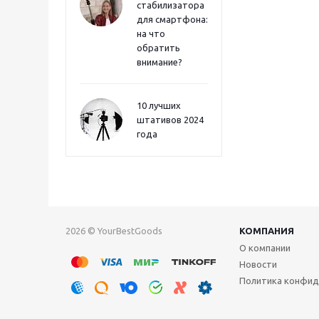
стабилизатора
для смартфона:
на что
обратить
внимание?
10 лучших
штативов 2024
года
2026 © YourBestGoods
КОМПАНИЯ
О компании
Новости
Политика конфид