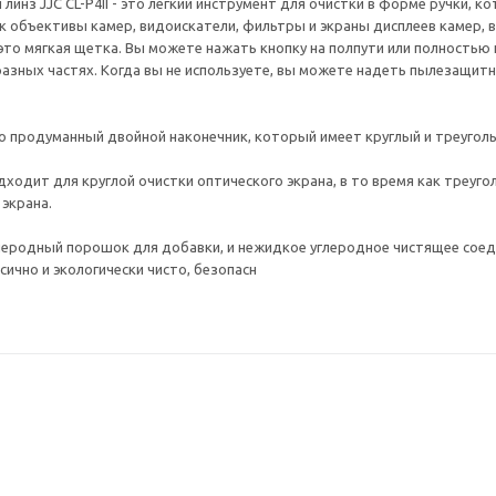
 линз JJC CL-P4II - это легкий инструмент для очистки в форме ручки,
ак объективы камер, видоискатели, фильтры и экраны дисплеев камер,
 это мягкая щетка. Вы можете нажать кнопку на полпути или полностью 
 разных частях. Когда вы не используете, вы можете надеть пылезащи
то продуманный двойной наконечник, который имеет круглый и треугол
дходит для круглой очистки оптического экрана, в то время как треуг
 экрана.
леродный порошок для добавки, и нежидкое углеродное чистящее соеди
сично и экологически чисто, безопасн