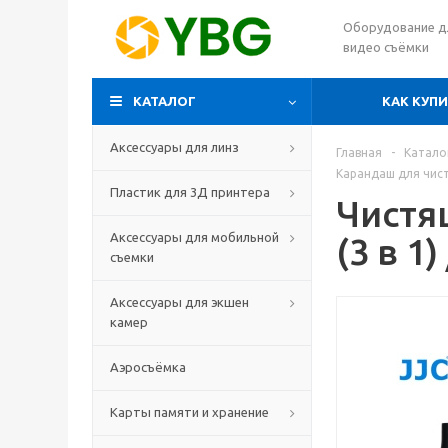
Оборудование д
видео съёмки
КАТАЛОГ
КАК КУП
Аксессуары для линз
Главная
-
Катало
Карандаш для чис
Пластик для 3Д принтера
Чистя
Аксессуары для мобильной
(3 в 1
съемки
Аксессуары для экшен
камер
Аэросъёмка
Карты памяти и хранение