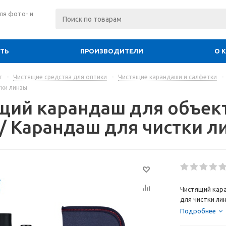
ля фото- и
ИТЬ
ПРОИЗВОДИТЕЛИ
О 
г
-
Чистящие средства для оптики
-
Чистящие карандаши и салфетки
-
тки линзы
щий карандаш для объекти
) / Карандаш для чистки 
Чистящий каран
для чистки ли
Подробнее