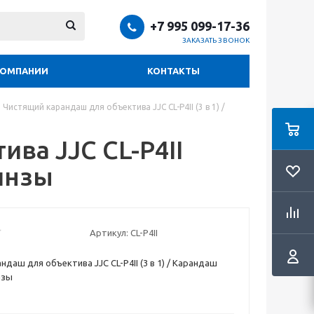
+7 995 099-17-36
ЗАКАЗАТЬ ЗВОНОК
КОМПАНИИ
КОНТАКТЫ
Чистящий карандаш для объектива JJC CL-P4II (3 в 1) /
ва JJC CL-P4II
линзы
Артикул:
CL-P4II
даш для объектива JJC CL-P4II (3 в 1) / Карандаш
нзы