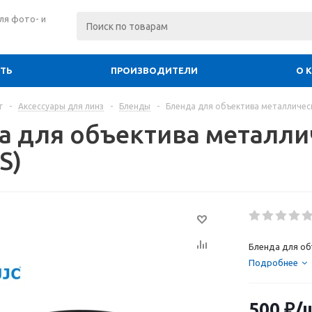
ля фото- и
ИТЬ
ПРОИЗВОДИТЕЛИ
О 
г
-
Аксессуары для линз
-
Бленды
-
Бленда для объектива металлическ
а для объектива металлич
S)
Бленда для об
Подробнее
500
₽
/