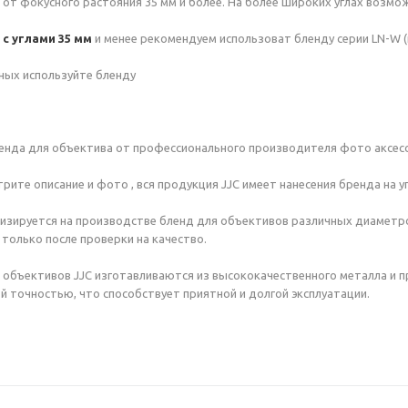
от фокусного растояния 35 мм и более. На более широких углах возмо
с углами 35 мм
и менее рекомендуем использоват бленду серии LN-W (
ных используйте бленду
енда для объектива от профессионального производителя фото аксесс
ите описание и фото , вся продукция JJC имеет нанесения бренда на уп
изируется на производстве бленд для объективов различных диаметр
 только после проверки на качество.
объективов JJC изготавливаются из высококачественного металла и пр
ой точностью, что способствует приятной и долгой эксплуатации.