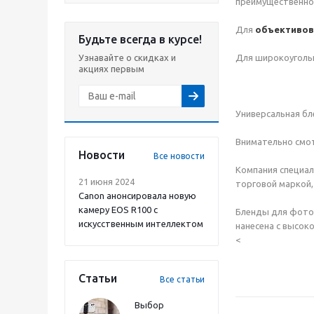
преимущественно 
Для
объективов 
Будьте всегда в курсе!
Узнавайте о скидках и
Для широкоуголь
акциях первым
Универсальная бл
Внимательно смотр
Новости
Все новости
Компания специал
21 июня 2024
торговой маркой,
Canon анонсировала новую
камеру EOS R100 с
Бленды для фото 
искусственным интеллектом
нанесена с высок
<
Статьи
Все статьи
Выбор