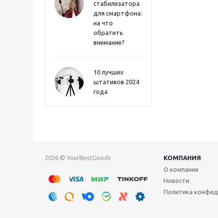
стабилизатора
для смартфона:
на что
обратить
внимание?
10 лучших
штативов 2024
года
2026 © YourBestGoods
КОМПАНИЯ
О компании
Новости
Политика конфид