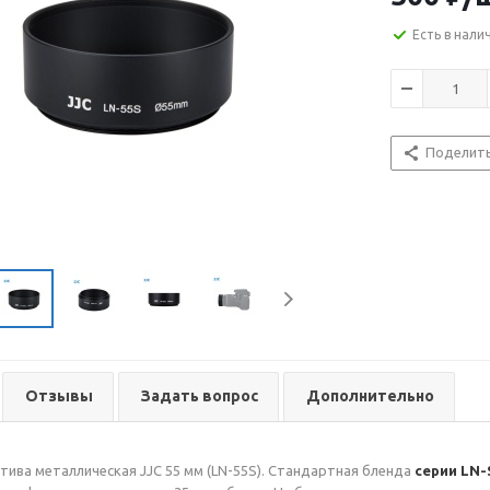
Есть в нали
Поделит
Отзывы
Задать вопрос
Дополнительно
тива металлическая JJC 55 мм (LN-55S). Стандартная бленда
серии LN-