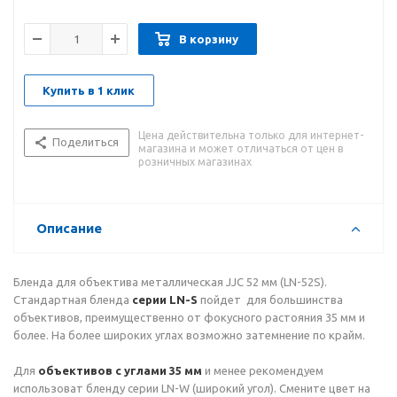
В корзину
Купить в 1 клик
Цена действительна только для интернет-
Поделиться
магазина и может отличаться от цен в
розничных магазинах
Описание
Бленда для объектива металлическая JJC 52 мм (LN-52S).
Стандартная бленда
серии LN-S
пойдет для большинства
объективов, преимущественно от фокусного растояния 35 мм и
более. На более широких углах возможно затемнение по крайм.
Для
объективов с углами 35 мм
и менее рекомендуем
использоват бленду серии LN-W (широкий угол). Смените цвет на