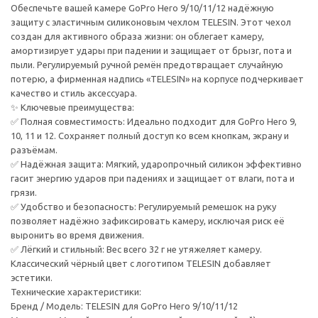
Обеспечьте вашей камере GoPro Hero 9/10/11/12 надёжную
защиту с эластичным силиконовым чехлом TELESIN. Этот чехол
создан для активного образа жизни: он облегает камеру,
амортизирует удары при падении и защищает от брызг, пота и
пыли. Регулируемый ручной ремён предотвращает случайную
потерю, а фирменная надпись «TELESIN» на корпусе подчеркивает
качество и стиль аксессуара.
✨ Ключевые преимущества:
✅ Полная совместимость: Идеально подходит для GoPro Hero 9,
10, 11 и 12. Сохраняет полный доступ ко всем кнопкам, экрану и
разъёмам.
✅ Надёжная защита: Мягкий, ударопрочный силикон эффективно
гасит энергию ударов при падениях и защищает от влаги, пота и
грязи.
✅ Удобство и безопасность: Регулируемый ремешок на руку
позволяет надёжно зафиксировать камеру, исключая риск её
выронить во время движения.
✅ Лёгкий и стильный: Вес всего 32 г не утяжеляет камеру.
Классический чёрный цвет с логотипом TELESIN добавляет
эстетики.
Технические характеристики:
Бренд / Модель: TELESIN для GoPro Hero 9/10/11/12